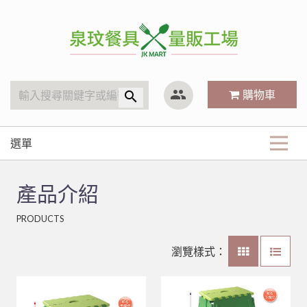
泉玟量販工廠
group
購物車
search
選單
商品分類
產品介紹
KitchenAid
最新商品
PRODUCTS
廚房內場
攪拌機
玻璃系列
關於我們
林內 Rinnai
營業用袋/巾/布
瀏覽樣式：
平底杯、水杯
清潔用品
小林機器 Dynasty
白鐵鍋/蓋、燉筒/火鍋
LED旋鈕系列瓦斯爐
常見Q&A
#316不銹鋼系列
清潔工具、手套
聯府塑膠系列 KEYWAY
鋁(陽極)鍋
儲熱式電熱水器
10公升攪拌機