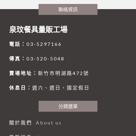
仙德曼系列 SADOMAIN
砧板、肉鎚(杵)、肉勾/針
排油煙機
桌號牌、指示牌
量測工具系列
大同強化瓷器-缽、盅、杯、壺
咖啡機、咖啡壺
中西式自助餐
聯絡資訊
#316不銹鋼系列
夾子類、挖冰器/鏟
餐車
刀具系列
大同強化瓷器-桌面小品
奶泡機、拉花杯
封口機、冰沙機、壓汁機
仙德曼保溫杯
園藝、家電/家庭用具(品)
量糖/鹽/酒精、計時器
塑膠袋、手套
打蛋盆/打蛋器系列
風格陶瓷
咖啡配件
攪拌機
仙德曼便當盒
內鍋、湯鍋、炒鍋、蒸籠
泉玟餐具量販工場
環保餐具
點火槍、漏斗
其他
其他器具系列
滷味鍋、砂鍋、玻璃鍋
咖啡杯
小吃設備
仙德曼鍋具
刀、叉、匙、筷、環保餐具組
園藝
電話：
03-5297166
環保美化餐具
保鮮盒/儲物罐、塑膠籃
玻璃杯、沙拉碗
營業餐飲設備
碗、便當盒、砧板
小家電
環保餐具
清潔用品
工作台、洗手台
烤箱、電熱箱
保溫杯、瓶
其他家庭用品
垃圾桶、垃圾袋
傳真：
03-520-5048
戶外用品
矽膠製品
磅秤
笛音壺
傘架、標示架、圍欄
菜瓜布、鍋(杯)刷/衣刷
賣場地址：
新竹市明湖路472號
其他用品
抹布、洗衣袋
烤肉用品、小瓦斯爐
休息日：
週六、週日、國定假日
清潔劑、芳香劑
塑膠製品
清潔工具、手套
其他
分類選單
黏鼠(蠅)板、殺蟲藥劑
關於我們
About us