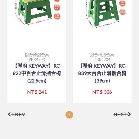
購物說明
三能烘焙器具
刀、叉、匙、筷、環保餐具組
餐廳外場
白鐵盤、鋁盤
烘碗機
製冰盒與冰箱收納
餐廳外場
笛音壺
其他器具系列
聯絡我們
美耐皿餐具
白鐵盆、鋁盆
內焰爐
保鮮盒
刀、叉、匙、杓、夾、筷
廚房內場
內鍋、湯鍋、炒鍋、蒸籠
刀、叉、匙、杓、夾、筷
木竹餐具
炒鍋、平底鍋、煎盤
LOTUS爐
文具分隔收納
各式碗類
8B-喔伊細系列
訂單相關
咖啡、飲料器具
碗、便當盒、砧板
鐵製餐具、鐵板燒類
炒鍋、平底鍋、煎盤
日式料理
大鼎、快速爐
防漏爐
購物籃
鐵製餐具、鐵板燒類
8B-象牙白系列
托盤、盛器
回報匯款
戶外用品
調味料盛器、瓶罐
煎鏟、飯匙、調味盒
咖啡配件
廚服、圍裙、制服
白鐵湯鍋、鋁湯桶
美食家
TRITAN隨手瓶
調理盆、飯箱
8B-藍水彩系列
披薩板
定食盒
查詢訂單
摺合椅摺合桌
摺合椅摺合桌
BK4703
BK4704
茶水器具、保溫桶
塑膠袋、手套
砧板、肉鎚(杵)、肉勾/針
烤肉用品、小瓦斯爐
營業用袋 / 布 / 巾
煮飯鍋、保溫鍋
一般嵌入式爐、台爐
調味盒、料理用品
火鍋類、爐座
8B-雙色系列
南洋風
盛器類
廚服、圍裙
【聯府 KEYWAY】RC-
【聯府 KEYWAY】RC-
木竹餐具
各式碗類
白鐵鍋/蓋、燉筒/火鍋
茶壺、水壺、水杯
822中百合止滑摺合椅
839大百合止滑摺合椅
烘焙器具
快鍋、燉鍋、悶燒鍋
IH爐
密封式保鮮盒
餐爐、西餐盤
HJ-乳白系列
蒸籠、木飯桶
帽子
炊食布、紙製品
(22.5cm)
(39cm)
聯府塑膠系列 KEYWAY
托盤、桌墊、紙巾盒、餐具盒
煮飯鍋、保溫鍋
木竹餐具小物
三能烘焙器具
蒸籠、蒸架
飯鍋
冷熱水壺
調味料盛器、瓶罐
HJ-黑色系列
菜板
過濾用產品
烤盤、烤杯、壓花模
NT$ 241
NT$ 336
林內 Rinnai
矽膠製品
文具分隔收納
茶水器具、保溫桶
煎鏟、飯匙、調味盒
收納櫃
摺合椅摺合桌
餐盤(盒)、飯桶、滷菜桶
木竹餐具小物
燉滷用產品
麵粉刀、麵粉棍、麵粉苔
模具系列
刀具類、磨刀石/棒
飯鍋
陶瓷、玻璃餐具
刀具類、磨刀石/棒
FE 強排熱水器
水杯
托盤、桌墊、紙巾盒、餐具盒
炊煮用產品
打蛋器/盆、料理器
烤盤系列
茶壺、水壺、水杯
PREV
NEXT
1
快鍋、燉鍋、悶燒鍋
咖啡、飲料器具
料理杓、湯杓、水杓
有線溫控器
衣架
小瓦斯爐
計時、量器、料理秤
土司盒系列
茶桶、冰桶、保溫桶
大同強化瓷器-碗
保鮮盒/儲物罐、塑膠籃
食品設備
油網、網/漏杓、麵切類
RF 熱水器
菜單本、帳單夾
溫度計、隔熱手套
錶花裝飾系列
茶盤架、壺座
大同強化瓷器-盤
調酒、飲料器具