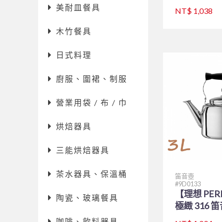
美耐皿餐具
NT$ 1,038
木竹餐具
日式料理
廚服、圍裙、制服
營業用袋 / 布 / 巾
烘焙器具
三能烘焙器具
茶水器具、保溫桶
笛音壺
9D0133
【理想 PER
陶瓷、玻璃餐具
極緻 316 
咖啡、飲料器具