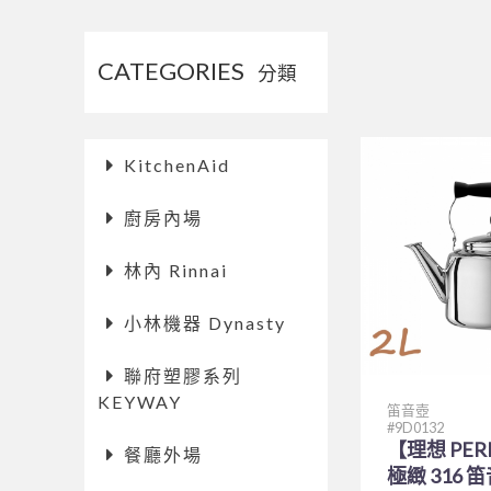
CATEGORIES
分類
KitchenAid
廚房內場
林內 Rinnai
小林機器 Dynasty
聯府塑膠系列
KEYWAY
笛音壺
9D0132
【理想 PER
餐廳外場
極緻 316 