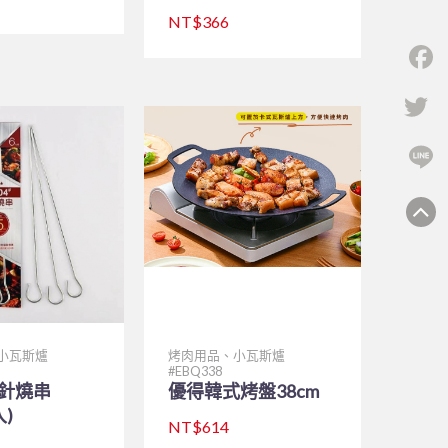
NT$366
F
Tw
L
小瓦斯爐
烤肉用品、小瓦斯爐
EBQ338
烤針燒串
優得韓式烤盤38cm
入)
NT$614