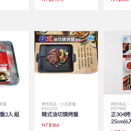
斯爐
烤肉用品、小瓦斯爐
烤肉用品、
2VQ331
2V7808
盤2入 組
韓式油切燒烤盤
正304
25cm(6
NT$366