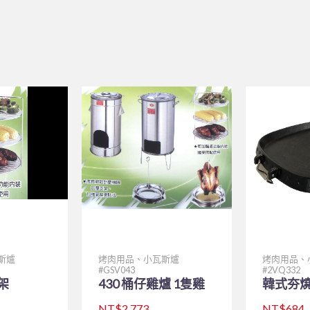
斯爐
烤肉用品、小瓦斯爐
烤肉用品、
GSV043
2VQ332
架
430 桶仔雞爐 1隻雞
韓式夯燒
NT$2,773
NT$684