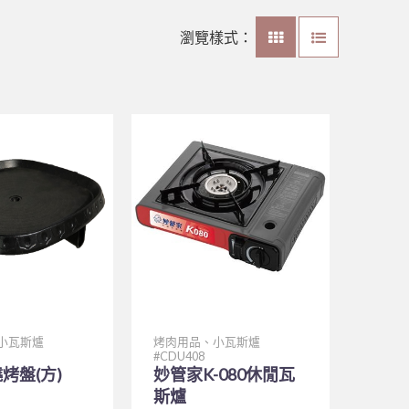
瀏覽樣式：
小瓦斯爐
烤肉用品、小瓦斯爐
CDU408
烤盤(方)
妙管家K-080休閒瓦
斯爐