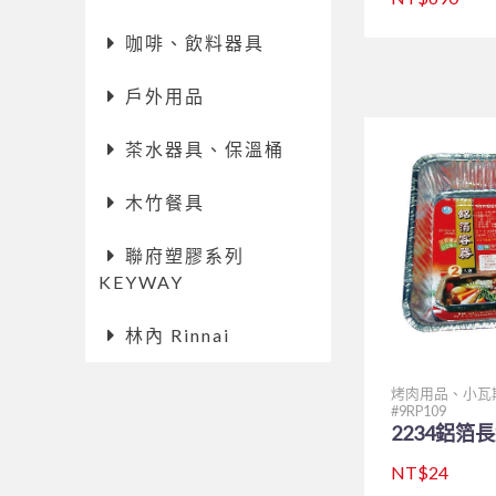
咖啡、飲料器具
戶外用品
茶水器具、保溫桶
木竹餐具
聯府塑膠系列
KEYWAY
林內 Rinnai
烤肉用品、小瓦
9RP109
2234鋁箔長
NT$24