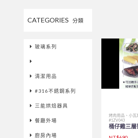
CATEGORIES
分類
玻璃系列
清潔用品
#316不銹鋼系列
三能烘焙器具
烤肉用品、小瓦
餐廳外場
1ZV043
桶仔雞三層
廚房內場
NT$690