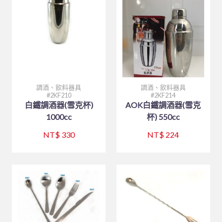
購物說明
三能烘焙器具
刀、叉、匙、筷、環保餐具組
餐廳外場
白鐵盤、鋁盤
烘碗機
製冰盒與冰箱收納
餐廳外場
笛音壺
其他器具系列
聯絡我們
美耐皿餐具
白鐵盆、鋁盆
內焰爐
保鮮盒
刀、叉、匙、杓、夾、筷
廚房內場
內鍋、湯鍋、炒鍋、蒸籠
刀、叉、匙、杓、夾、筷
木竹餐具
炒鍋、平底鍋、煎盤
LOTUS爐
文具分隔收納
各式碗類
8B-喔伊細系列
訂單相關
咖啡、飲料器具
碗、便當盒、砧板
鐵製餐具、鐵板燒類
炒鍋、平底鍋、煎盤
日式料理
大鼎、快速爐
防漏爐
購物籃
鐵製餐具、鐵板燒類
8B-象牙白系列
托盤、盛器
回報匯款
戶外用品
調味料盛器、瓶罐
煎鏟、飯匙、調味盒
咖啡配件
廚服、圍裙、制服
白鐵湯鍋、鋁湯桶
美食家
TRITAN隨手瓶
調理盆、飯箱
8B-藍水彩系列
披薩板
定食盒
查詢訂單
調酒、飲料器具
調酒、飲料器具
2KF210
2KF214
茶水器具、保溫桶
塑膠袋、手套
砧板、肉鎚(杵)、肉勾/針
烤肉用品、小瓦斯爐
營業用袋 / 布 / 巾
煮飯鍋、保溫鍋
一般嵌入式爐、台爐
調味盒、料理用品
火鍋類、爐座
8B-雙色系列
南洋風
盛器類
廚服、圍裙
白鐵調酒器(雪克杯)
AOK白鐵調酒器(雪克
木竹餐具
各式碗類
白鐵鍋/蓋、燉筒/火鍋
茶壺、水壺、水杯
1000cc
杯) 550cc
烘焙器具
快鍋、燉鍋、悶燒鍋
IH爐
密封式保鮮盒
餐爐、西餐盤
HJ-乳白系列
蒸籠、木飯桶
帽子
炊食布、紙製品
聯府塑膠系列 KEYWAY
托盤、桌墊、紙巾盒、餐具盒
煮飯鍋、保溫鍋
木竹餐具小物
NT$ 330
NT$ 224
三能烘焙器具
蒸籠、蒸架
飯鍋
冷熱水壺
調味料盛器、瓶罐
HJ-黑色系列
菜板
過濾用產品
烤盤、烤杯、壓花模
林內 Rinnai
矽膠製品
文具分隔收納
茶水器具、保溫桶
煎鏟、飯匙、調味盒
收納櫃
摺合椅摺合桌
餐盤(盒)、飯桶、滷菜桶
木竹餐具小物
燉滷用產品
麵粉刀、麵粉棍、麵粉苔
模具系列
刀具類、磨刀石/棒
飯鍋
陶瓷、玻璃餐具
刀具類、磨刀石/棒
FE 強排熱水器
水杯
托盤、桌墊、紙巾盒、餐具盒
炊煮用產品
打蛋器/盆、料理器
烤盤系列
茶壺、水壺、水杯
快鍋、燉鍋、悶燒鍋
咖啡、飲料器具
料理杓、湯杓、水杓
有線溫控器
衣架
小瓦斯爐
計時、量器、料理秤
土司盒系列
茶桶、冰桶、保溫桶
大同強化瓷器-碗
保鮮盒/儲物罐、塑膠籃
食品設備
油網、網/漏杓、麵切類
RF 熱水器
菜單本、帳單夾
溫度計、隔熱手套
錶花裝飾系列
茶盤架、壺座
大同強化瓷器-盤
調酒、飲料器具