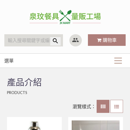
泉玟量販工廠
group
購物車
search
選單
商品分類
產品介紹
KitchenAid
最新商品
PRODUCTS
廚房內場
攪拌機
玻璃系列
關於我們
林內 Rinnai
營業用袋/巾/布
瀏覽樣式：
平底杯、水杯
清潔用品
小林機器 Dynasty
白鐵鍋/蓋、燉筒/火鍋
LED旋鈕系列瓦斯爐
常見Q&A
#316不銹鋼系列
清潔工具、手套
聯府塑膠系列 KEYWAY
鋁(陽極)鍋
儲熱式電熱水器
10公升攪拌機