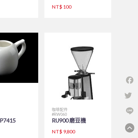
NT$ 100
F
Tw
L
咖啡配件
RW060
P7415
RU900 磨豆機
NT$ 9,800