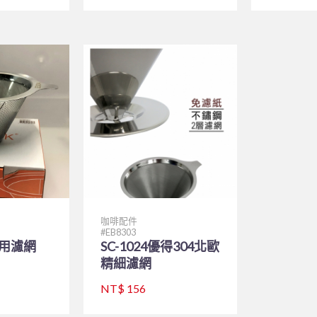
咖啡配件
EB8303
專用濾網
SC-1024優得304北歐
精細濾網
NT$ 156