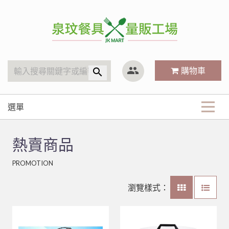
泉玟量販工廠
group
購物車
search
選單
商品分類
熱賣商品
KitchenAid
最新商品
PROMOTION
廚房內場
攪拌機
清潔用品
關於我們
林內 Rinnai
營業用袋/巾/布
瀏覽樣式：
#316不銹鋼系列
清潔工具、手套
小林機器 Dynasty
白鐵鍋/蓋、燉筒/火鍋
LED旋鈕系列瓦斯爐
常見Q&A
三能烘焙器具
刀、叉、匙、筷、環保餐具組
聯府塑膠系列 KEYWAY
鋁(陽極)鍋
儲熱式電熱水器
10公升攪拌機