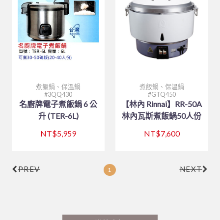
餐廳外場
笛音壺
其他器具系列
購物說明
餐廳外場
白鐵盤、鋁盤
烘碗機
製冰盒與冰箱收納
廚房內場
內鍋、湯鍋、炒鍋、蒸籠
刀、叉、匙、杓、夾、筷
聯絡我們
美耐皿餐具
白鐵盆、鋁盆
內焰爐
保鮮盒
刀、叉、匙、杓、夾、筷
咖啡、飲料器具
碗、便當盒、砧板
鐵製餐具、鐵板燒類
炒鍋、平底鍋、煎盤
木竹餐具
炒鍋、平底鍋、煎盤
LOTUS爐
文具分隔收納
各式碗類
8B-喔伊細系列
訂單相關
戶外用品
調味料盛器、瓶罐
煎鏟、飯匙、調味盒
咖啡配件
日式料理
大鼎、快速爐
防漏爐
購物籃
鐵製餐具、鐵板燒類
8B-象牙白系列
托盤、盛器
回報匯款
茶水器具、保溫桶
塑膠袋、手套
砧板、肉鎚(杵)、肉勾/針
烤肉用品、小瓦斯爐
廚服、圍裙、制服
白鐵湯鍋、鋁湯桶
美食家
TRITAN隨手瓶
調理盆、飯箱
8B-藍水彩系列
披薩板
定食盒
查詢訂單
煮飯鍋、保溫鍋
煮飯鍋、保溫鍋
木竹餐具
各式碗類
白鐵鍋/蓋、燉筒/火鍋
茶壺、水壺、水杯
3QQ430
GTQ450
營業用袋 / 布 / 巾
煮飯鍋、保溫鍋
一般嵌入式爐、台爐
調味盒、料理用品
火鍋類、爐座
8B-雙色系列
南洋風
盛器類
廚服、圍裙
名廚牌電子煮飯鍋 6 公
【林內 Rinnai】RR-50A
聯府塑膠系列 KEYWAY
托盤、桌墊、紙巾盒、餐具盒
煮飯鍋、保溫鍋
木竹餐具小物
升 (TER-6L)
林內瓦斯煮飯鍋50人份
烘焙器具
快鍋、燉鍋、悶燒鍋
IH爐
密封式保鮮盒
餐爐、西餐盤
HJ-乳白系列
蒸籠、木飯桶
帽子
炊食布、紙製品
玻璃系列
矽膠製品
文具分隔收納
NT$5,959
NT$7,600
三能烘焙器具
蒸籠、蒸架
飯鍋
冷熱水壺
調味料盛器、瓶罐
HJ-黑色系列
菜板
過濾用產品
烤盤、烤杯、壓花模
刀具類、磨刀石/棒
平底杯、水杯
林內 Rinnai
茶水器具、保溫桶
煎鏟、飯匙、調味盒
收納櫃
摺合椅摺合桌
餐盤(盒)、飯桶、滷菜桶
木竹餐具小物
燉滷用產品
麵粉刀、麵粉棍、麵粉苔
模具系列
快鍋、燉鍋、悶燒鍋
飯鍋
PREV
NEXT
1
陶瓷、玻璃餐具
刀具類、磨刀石/棒
FE 強排熱水器
水杯
托盤、桌墊、紙巾盒、餐具盒
炊煮用產品
打蛋器/盆、料理器
烤盤系列
茶壺、水壺、水杯
保鮮盒/儲物罐、塑膠籃
咖啡、飲料器具
料理杓、湯杓、水杓
有線溫控器
衣架
小瓦斯爐
計時、量器、料理秤
土司盒系列
茶桶、冰桶、保溫桶
大同強化瓷器-碗
食品設備
油網、網/漏杓、麵切類
RF 熱水器
菜單本、帳單夾
溫度計、隔熱手套
錶花裝飾系列
茶盤架、壺座
大同強化瓷器-盤
調酒、飲料器具