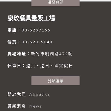
聯絡資訊
仙德曼系列 SADOMAIN
砧板、肉鎚(杵)、肉勾/針
排油煙機
桌號牌、指示牌
量測工具系列
大同強化瓷器-缽、盅、杯、壺
咖啡機、咖啡壺
中西式自助餐
#316不銹鋼系列
夾子類、挖冰器/鏟
餐車
刀具系列
大同強化瓷器-桌面小品
奶泡機、拉花杯
封口機、冰沙機、壓汁機
仙德曼保溫杯
泉玟餐具量販工場
園藝、家電/家庭用具(品)
量糖/鹽/酒精、計時器
塑膠袋、手套
打蛋盆/打蛋器系列
風格陶瓷
咖啡配件
攪拌機
仙德曼便當盒
內鍋、湯鍋、炒鍋、蒸籠
環保餐具
點火槍、漏斗
其他
其他器具系列
滷味鍋、砂鍋、玻璃鍋
咖啡杯
小吃設備
仙德曼鍋具
刀、叉、匙、筷、環保餐具組
園藝
電話：
03-5297166
環保美化餐具
保鮮盒/儲物罐、塑膠籃
玻璃杯、沙拉碗
營業餐飲設備
碗、便當盒、砧板
小家電
環保餐具
傳真：
03-520-5048
清潔用品
工作台、洗手台
烤箱、電熱箱
保溫杯、瓶
其他家庭用品
垃圾桶、垃圾袋
賣場地址：
新竹市明湖路472號
戶外用品
矽膠製品
磅秤
笛音壺
傘架、標示架、圍欄
菜瓜布、鍋(杯)刷/衣刷
其他用品
抹布、洗衣袋
烤肉用品、小瓦斯爐
休息日：
週六、週日、國定假日
清潔劑、芳香劑
塑膠製品
分類選單
清潔工具、手套
其他
黏鼠(蠅)板、殺蟲藥劑
關於我們
About us
最新消息
News